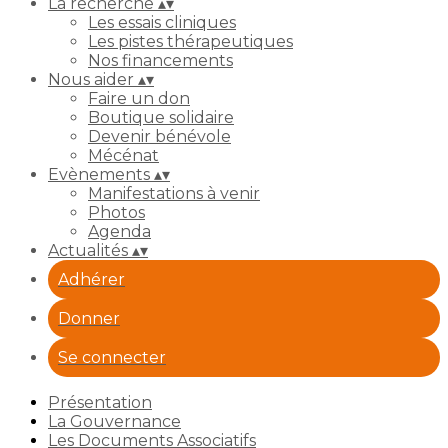
La recherche
▴
▾
Les essais cliniques
Les pistes thérapeutiques
Nos financements
Nous aider
▴
▾
Faire un don
Boutique solidaire
Devenir bénévole
Mécénat
Evènements
▴
▾
Manifestations à venir
Photos
Agenda
Actualités
▴
▾
Adhérer
Donner
Se connecter
Présentation
La Gouvernance
Les Documents Associatifs