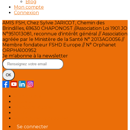
Blog
Mon compte
Connexion
AMIS FSH, Chez Sylvie JARICOT, Chemin des
Brindilles, 69630 CHAPONOST //Association Loi 1901 JO
N°951013081, reconnue d'intérêt général // Association
agréée par le Ministère de la Santé N° 2013AG0056 //
Membre fondateur FSHD Europe // N° Orphanet
ORPHA100952
Je m'abonne à la newsletter
OK
Plan du site
Licences
Mentions légales
CGUV
Paramétrer vos cookies
Se connecter