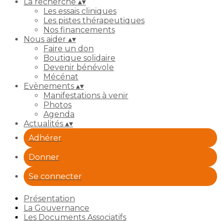
La recherche
▴
▾
Les essais cliniques
Les pistes thérapeutiques
Nos financements
Nous aider
▴
▾
Faire un don
Boutique solidaire
Devenir bénévole
Mécénat
Evènements
▴
▾
Manifestations à venir
Photos
Agenda
Actualités
▴
▾
Adhérer
Donner
Se connecter
Présentation
La Gouvernance
Les Documents Associatifs