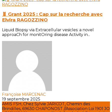
🧬 Grant 2025 : Cap sur la recherche avec
Elvira RAGOZZINO
Liquid Biopsy via Extracellular vesicles: a novel
approaCh for monitOring disease Activity in...
Françoise MARCENAC
19 septembre 2025
AMIS FSH, Chez Sylvie JARICOT, Chemin des
Brindilles, 69630 CHAPONOST //Association Loi 1901 JO