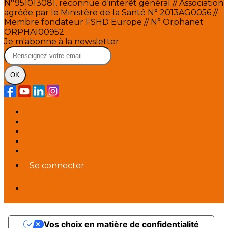
N°951013081, reconnue d'intérêt général // Association
agréée par le Ministère de la Santé N° 2013AG0056 //
Membre fondateur FSHD Europe // N° Orphanet
ORPHA100952
Je m'abonne à la newsletter
OK
Plan du site
Licences
Mentions légales
CGUV
Paramétrer vos cookies
Se connecter
Propulsé par AssoConnect, le logiciel des
associations Médico-Sociales
Vos choix en matière de confidentialité