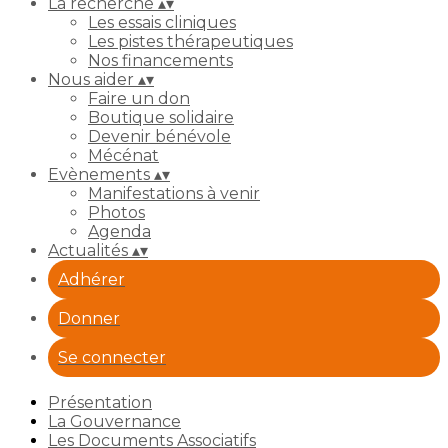
La recherche
▴
▾
Les essais cliniques
Les pistes thérapeutiques
Nos financements
Nous aider
▴
▾
Faire un don
Boutique solidaire
Devenir bénévole
Mécénat
Evènements
▴
▾
Manifestations à venir
Photos
Agenda
Actualités
▴
▾
Adhérer
Donner
Se connecter
Présentation
La Gouvernance
Les Documents Associatifs