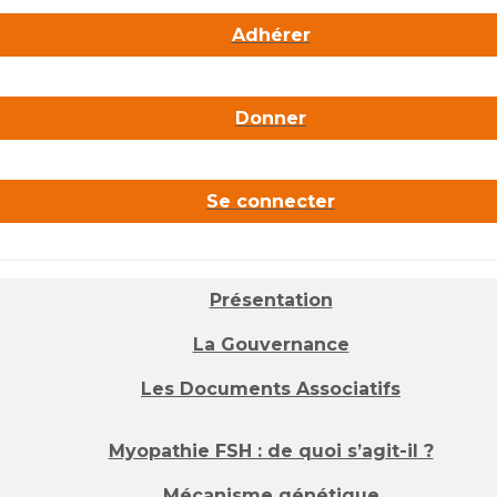
Adhérer
Donner
Se connecter
Présentation
La Gouvernance
Les Documents Associatifs
Myopathie FSH : de quoi s’agit-il ?
Mécanisme génétique