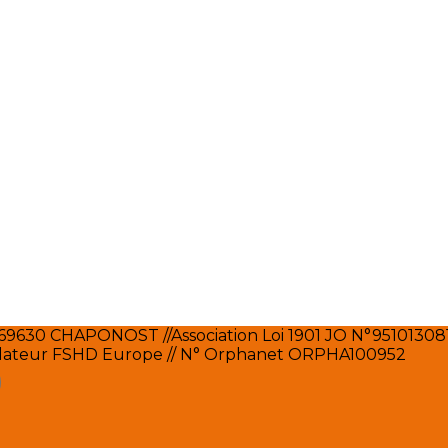
 69630 CHAPONOST //Association Loi 1901 JO N°951013081,
ondateur FSHD Europe // N° Orphanet ORPHA100952