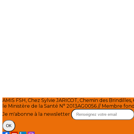
AMIS FSH, Chez Sylvie JARICOT, Chemin des Brindilles,
le Ministère de la Santé N° 2013AG0056 // Membre f
Je m'abonne à la newsletter
OK