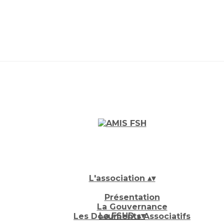
L'association
▴
▾
Présentation
La Gouvernance
La FSHD
▴
▾
Les Documents Associatifs