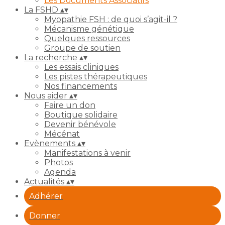
Les Documents Associatifs
La FSHD
▴
▾
Myopathie FSH : de quoi s’agit-il ?
Mécanisme génétique
Quelques ressources
Groupe de soutien
La recherche
▴
▾
Les essais cliniques
Les pistes thérapeutiques
Nos financements
Nous aider
▴
▾
Faire un don
Boutique solidaire
Devenir bénévole
Mécénat
Evènements
▴
▾
Manifestations à venir
Photos
Agenda
Actualités
▴
▾
Adhérer
Donner