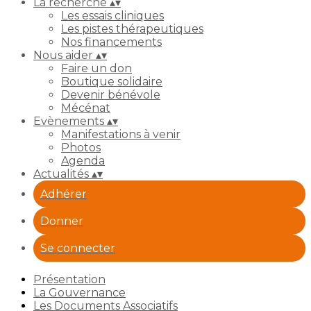
La recherche
▴
▾
Les essais cliniques
Les pistes thérapeutiques
Nos financements
Nous aider
▴
▾
Faire un don
Boutique solidaire
Devenir bénévole
Mécénat
Evènements
▴
▾
Manifestations à venir
Photos
Agenda
Actualités
▴
▾
Adhérer
Donner
Se connecter
Présentation
La Gouvernance
Les Documents Associatifs