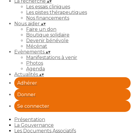
La recherche
▴
▾
Les essais cliniques
Les pistes thérapeutiques
Nos financements
Nous aider
▴
▾
Faire un don
Boutique solidaire
Devenir bénévole
Mécénat
Evènements
▴
▾
Manifestations à venir
Photos
Agenda
Actualités
▴
▾
Adhérer
Donner
Se connecter
Présentation
La Gouvernance
Les Documents Associatifs