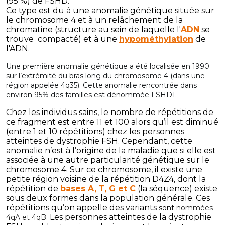
(95 %) de FSHD.
Ce type est du à une anomalie génétique située sur
le chromosome 4 et à un relâchement de la
chromatine (structure au sein de laquelle l'
ADN
se
trouve compacté) et à une
hypométhylation
de
l'ADN.
Une première anomalie génétique a été localisée en 1990
sur l’extrémité du bras long du chromosome 4 (dans une
région appelée 4q35). Cette anomalie rencontrée dans
environ 95% des familles est dénommée FSHD1.
Chez les individus sains, le nombre de répétitions de
ce fragment est entre 11 et 100 alors qu’il est diminué
(entre 1 et 10 répétitions) chez les personnes
atteintes de dystrophie FSH. Cependant, cette
anomalie n’est à l’origine de la maladie que si elle est
associée à une autre particularité génétique sur le
chromosome 4. Sur ce chromosome, il existe une
petite région voisine de la répétition D4Z4, dont la
répétition de
bases A, T, G et C
(la séquence) existe
sous deux formes dans la population générale. Ces
répétitions qu’on appelle des variants
sont
nommées
Les personnes atteintes de la dystrophie
4qA et 4qB
.