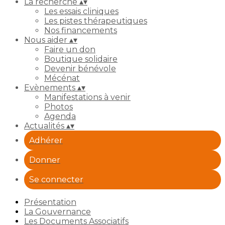
La recherche
▴
▾
Les essais cliniques
Les pistes thérapeutiques
Nos financements
Nous aider
▴
▾
Faire un don
Boutique solidaire
Devenir bénévole
Mécénat
Evènements
▴
▾
Manifestations à venir
Photos
Agenda
Actualités
▴
▾
Adhérer
Donner
Se connecter
Présentation
La Gouvernance
Les Documents Associatifs