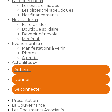
La recherche
▴
▾
Les essais cliniques
Les pistes thérapeutiques
Nos financements
Nous aider
▴
▾
Faire un don
Boutique solidaire
Devenir bénévole
Mécénat
Evènements
▴
▾
Manifestations à venir
Photos
Agenda
Actualités
▴
▾
Adhérer
Donner
Se connecter
Présentation
La Gouvernance
Les Documents Associatifs