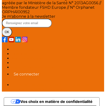
agréée par le Ministère de la Santé N° 2013AG0056 //
Membre fondateur FSHD Europe // N° Orphanet
ORPHA100952
Je m'abonne à la newsletter
OK
Plan du site
Licences
Mentions légales
CGUV
Paramétrer vos cookies
Se connecter
Propulsé par AssoConnect, le logiciel des
associations Médico-Sociales
Vos choix en matière de confidentialité