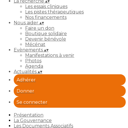
La recherche
▴
▾
Les essais cliniques
Les pistes thérapeutiques
Nos financements
Nous aider
▴
▾
Faire un don
Boutique solidaire
Devenir bénévole
Mécénat
Evènements
▴
▾
Manifestations à venir
Photos
Agenda
Actualités
▴
▾
Adhérer
Donner
Se connecter
Présentation
La Gouvernance
Les Documents Associatifs