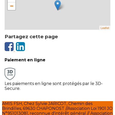
−
Leaflet
Partagez cette page
Paiement en ligne
Les paiements en ligne sont protégés par le 3D-
Secure.
AMIS FSH, Chez Sylvie JARICOT, Chemin des
Brindilles, 69630 CHAPONOST //Association Loi 1901 JO
N°951013081, reconnue d'intérêt général // Association