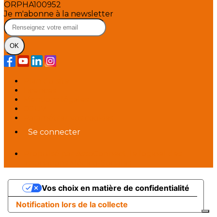
ORPHA100952
Je m'abonne à la newsletter
OK
Plan du site
Licences
Mentions légales
CGUV
Paramétrer vos cookies
Se connecter
Propulsé par AssoConnect, le logiciel des
associations Médico-Sociales
Vos choix en matière de confidentialité
Notification lors de la collecte