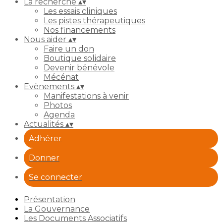
La recherche
▴
▾
Les essais cliniques
Les pistes thérapeutiques
Nos financements
Nous aider
▴
▾
Faire un don
Boutique solidaire
Devenir bénévole
Mécénat
Evènements
▴
▾
Manifestations à venir
Photos
Agenda
Actualités
▴
▾
Adhérer
Donner
Se connecter
Présentation
La Gouvernance
Les Documents Associatifs